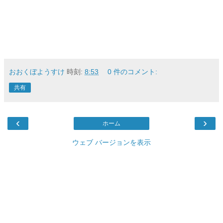
おおくぼようすけ
時刻:
8:53
0 件のコメント:
共有
‹
›
ホーム
ウェブ バージョンを表示